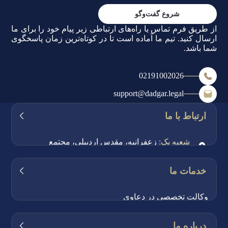
شروع گفت‌وگو
از طریق فرم تماس یا راه‌های ارتباطی زیر پیام خود را برای ما
ارسال کنید. تیم ما آماده است تا در کوتاه‌ترین زمان پاسخگوی
شما باشد.
02191002026
support@dadgar.legal
ارتباط با ما
شعبه یک:
زعفرانیه، مقدس اردبیلی، مجتمع
اکسیژن، طبقه ۳، واحد ۱
شعبه دو:
بلوار کشاورز، خیابان وصال شیرازی، کوی
خدمات ما
باستانی پاریزی، پلاک ۱۱، طبقه ۴
وکالت تخصصی در دعاوی
شماره تماس:
02191002026
- 02188969303
- 02188985458
بیمه حقوقی دادگر
درباره ما