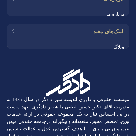
ساعات کاری:
شنبه تا چهارشنبه،
از ساعت 10:00 صبح الی 18:00 عصر
مشاوره حقوقی تخصصی
درباره ما
تهیه و تنظیم اوراق قضایی
اعضای تیم دادگر
لینک‌های مفید
تهیه و تنظیم تخصصی قراردادها
اصول اساسی وکالت
حل و فصل اختلافات و داوری
وبلاگ
منشور اخلاقی دادگر
مطالعه پرونده و ارائه راهکار
همکاری با دادگر
خط مشی دادگر
انتقادات و پیشنهادات
چرا دادگر؟
قوانین و مقررات
داستان دادگر
حریم خصوصی
موسسه حقوقی و داوری اندیشه سبز دادگر در سال 1385 به
مدیریت آقای دکتر حسین لطفی با شعار دادگری تعهد ماست
نمونه پرونده ها
در پی احساس نیاز به یک مجموعه حقوقی در ارائه خدمات
نوین، تخصص محور، متعهدانه و پیگیرانه درجامعه حقوقی میهن
سوالات متداول
عزیزمان پی ریزی و با هدف گسترش عدل و عدالت تاسیس
شد. دادگر در طول زمان فعالیت خود توانسته است درصد قابل