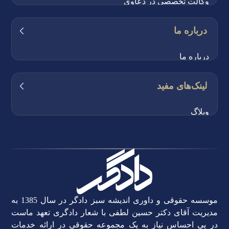
وکالت تخصصی در دعاوی
شماره تماس:
02191002026
- 02188969303
- 02188985458
بیمه حقوقی دادگر
درباره ما
ساعات کاری:
شنبه تا چهارشنبه،
از ساعت 10:00 صبح الی 18:00 عصر
مشاوره حقوقی تخصصی
درباره ما
تهیه و تنظیم اوراق قضایی
اعضای تیم دادگر
لینک‌های مفید
تهیه و تنظیم تخصصی قراردادها
اصول اساسی وکالت
حل و فصل اختلافات و داوری
وبلاگ
منشور اخلاقی دادگر
مطالعه پرونده و ارائه راهکار
همکاری با دادگر
خط مشی دادگر
انتقادات و پیشنهادات
چرا دادگر؟
قوانین و مقررات
داستان دادگر
حریم خصوصی
موسسه حقوقی و داوری اندیشه سبز دادگر در سال 1385 به
مدیریت آقای دکتر حسین لطفی با شعار دادگری تعهد ماست
نمونه پرونده ها
در پی احساس نیاز به یک مجموعه حقوقی در ارائه خدمات