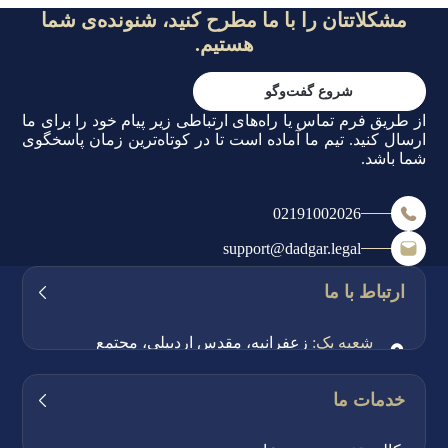
مشکلاتتان را با ما مطرح کنید، شنونده‌ی شما
هستیم.
شروع گفت‌وگو
از طریق فرم تماس یا راه‌های ارتباطی زیر پیام خود را برای ما
ارسال کنید. تیم ما آماده است تا در کوتاه‌ترین زمان پاسخگوی
شما باشد.
02191002026
support@dadgar.legal
ارتباط با ما
شعبه یک:
زعفرانیه، مقدس اردبیلی، مجتمع
اکسیژن، طبقه ۳، واحد ۱
شعبه دو:
بلوار کشاورز، خیابان وصال شیرازی، کوی
خدمات ما
باستانی پاریزی، پلاک ۱۱، طبقه ۴